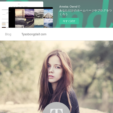
Ameba Owndで
あなただけのホームページやブログをつ
くろう
今すぐ試す
Blog
Tysobongdait com